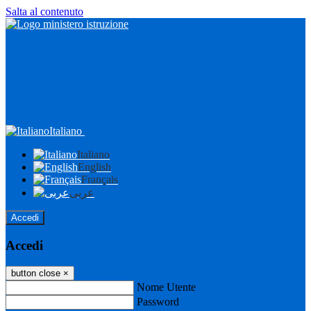
Salta al contenuto
Italiano
Italiano
English
Français
عربى
Accedi
Accedi
button close
×
Nome Utente
Password