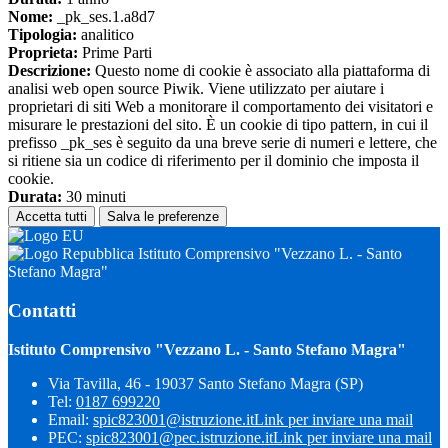
Nome:
_pk_ses.1.a8d7
Tipologia:
analitico
Proprieta:
Prime Parti
Descrizione:
Questo nome di cookie è associato alla piattaforma di
analisi web open source Piwik. Viene utilizzato per aiutare i
proprietari di siti Web a monitorare il comportamento dei visitatori e
misurare le prestazioni del sito. È un cookie di tipo pattern, in cui il
prefisso _pk_ses è seguito da una breve serie di numeri e lettere, che
si ritiene sia un codice di riferimento per il dominio che imposta il
cookie.
Durata:
30 minuti
Accetta tutti
Salva le preferenze
Istituto Comprensivo "Vezzano L. - Santo
Stefano Magra"
Contatti
Istituto Comprensivo "Vezzano L. - Santo Stefano Magra"
Via Tavilla, 46 - 19037 Santo Stefano Magra (SP)
Tel:
0187 699220
Email:
spic823001@istruzione.it
Link per inviare una mail
PEC:
spic823001@pec.istruzione.it
Link per inviare una mail