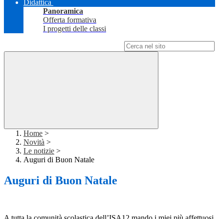
Didattica
Panoramica
Offerta formativa
I progetti delle classi
Campo di ricerca per le pagine del sito
Home
>
Novità
>
Le notizie
>
Auguri di Buon Natale
Auguri di Buon Natale
A tutta la comunità scolastica dell’ISA12 mando i miei più affettuosi