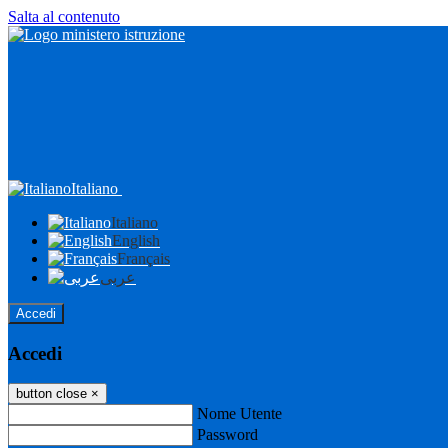
Salta al contenuto
Italiano
Italiano
English
Français
عربى
Accedi
Accedi
button close
×
Nome Utente
Password