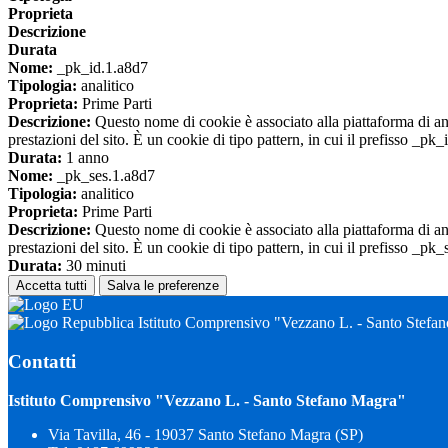
Proprieta
Descrizione
Durata
Nome:
_pk_id.1.a8d7
Tipologia:
analitico
Proprieta:
Prime Parti
Descrizione:
Questo nome di cookie è associato alla piattaforma di ana
prestazioni del sito. È un cookie di tipo pattern, in cui il prefisso _pk
Durata:
1 anno
Nome:
_pk_ses.1.a8d7
Tipologia:
analitico
Proprieta:
Prime Parti
Descrizione:
Questo nome di cookie è associato alla piattaforma di ana
prestazioni del sito. È un cookie di tipo pattern, in cui il prefisso _pk
Durata:
30 minuti
Accetta tutti
Salva le preferenze
Istituto Comprensivo "Vezzano L. - Santo Stefa
Contatti
Istituto Comprensivo "Vezzano L. - Santo Stefano Magra"
Via Tavilla, 46 - 19037 Santo Stefano Magra (SP)