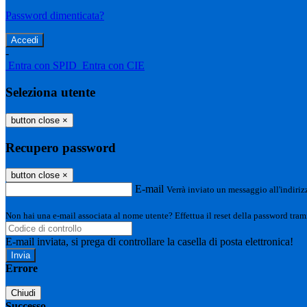
Password dimenticata?
-
Entra con SPID
Entra con CIE
Seleziona utente
button close
×
Recupero password
button close
×
E-mail
Verrà inviato un messaggio all'indirizz
Non hai una e-mail associata al nome utente? Effettua il reset della password tram
E-mail inviata, si prega di controllare la casella di posta elettronica!
Errore
Chiudi
Successo