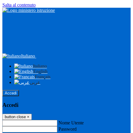
Salta al contenuto
Italiano
Italiano
English
Français
عربى
Accedi
Accedi
button close
×
Nome Utente
Password