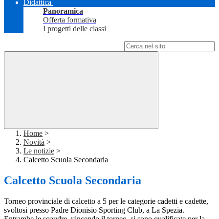
Didattica
Panoramica
Offerta formativa
I progetti delle classi
Campo di ricerca per le pagine del sito
Home
>
Novità
>
Le notizie
>
Calcetto Scuola Secondaria
Calcetto Scuola Secondaria
Torneo provinciale di calcetto a 5 per le categorie cadetti e cadette,
svoltosi presso Padre Dionisio Sporting Club, a La Spezia.
Entrambe le sqaudre, vincendo il torneo, si sono qualificate per la