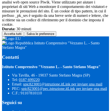
analisi web open source Piwik. Viene utilizzato per aiutare i
proprietari di siti Web a monitorare il comportamento dei visitatori e
misurare le prestazioni del sito. È un cookie di tipo pattern, in cui il
prefisso _pk_ses è seguito da una breve serie di numeri e lettere, che
si ritiene sia un codice di riferimento per il dominio che imposta il
cookie.
Durata:
30 minuti
Accetta tutti
Salva le preferenze
Istituto Comprensivo "Vezzano L. - Santo
Stefano Magra"
Contatti
Istituto Comprensivo "Vezzano L. - Santo Stefano Magra"
Via Tavilla, 46 - 19037 Santo Stefano Magra (SP)
Tel:
0187 699220
Email:
spic823001@istruzione.it
Link per inviare una mail
PEC:
spic823001@pec.istruzione.it
Link per inviare una mail
C.F.: 91107810110
Seguici su