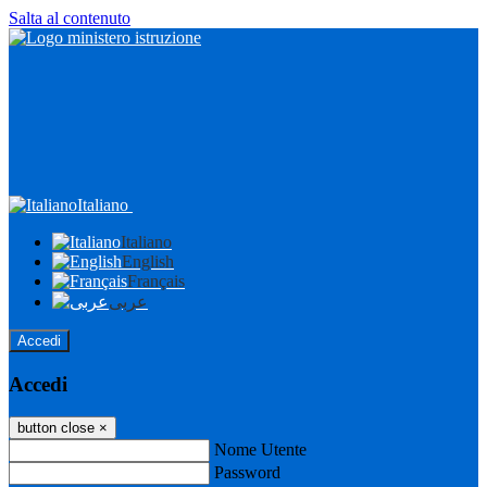
Salta al contenuto
Italiano
Italiano
English
Français
عربى
Accedi
Accedi
button close
×
Nome Utente
Password