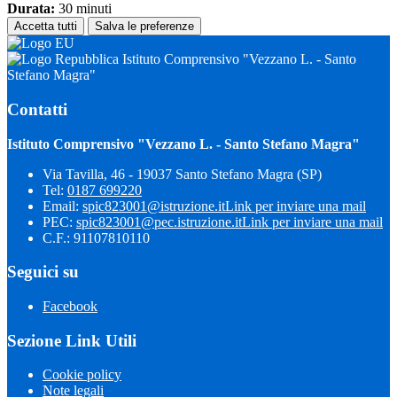
Durata:
30 minuti
Accetta tutti
Salva le preferenze
Istituto Comprensivo "Vezzano L. - Santo
Stefano Magra"
Contatti
Istituto Comprensivo "Vezzano L. - Santo Stefano Magra"
Via Tavilla, 46 - 19037 Santo Stefano Magra (SP)
Tel:
0187 699220
Email:
spic823001@istruzione.it
Link per inviare una mail
PEC:
spic823001@pec.istruzione.it
Link per inviare una mail
C.F.: 91107810110
Seguici su
Facebook
Sezione Link Utili
Cookie policy
Note legali