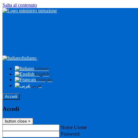
Salta al contenuto
Italiano
Italiano
English
Français
عربى
Accedi
Accedi
button close
×
Nome Utente
Password