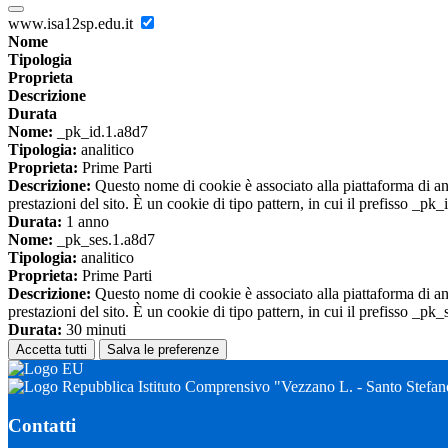
www.isa12sp.edu.it
Nome
Tipologia
Proprieta
Descrizione
Durata
Nome:
_pk_id.1.a8d7
Tipologia:
analitico
Proprieta:
Prime Parti
Descrizione:
Questo nome di cookie è associato alla piattaforma di ana
prestazioni del sito. È un cookie di tipo pattern, in cui il prefisso _pk
Durata:
1 anno
Nome:
_pk_ses.1.a8d7
Tipologia:
analitico
Proprieta:
Prime Parti
Descrizione:
Questo nome di cookie è associato alla piattaforma di ana
prestazioni del sito. È un cookie di tipo pattern, in cui il prefisso _pk
Durata:
30 minuti
Accetta tutti
Salva le preferenze
Istituto Comprensivo "Vezzano L. - Santo Stefa
Contatti