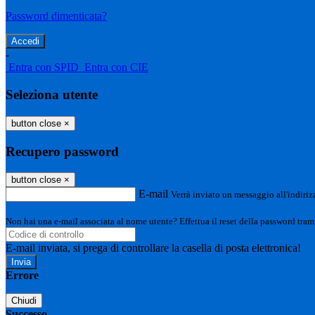
Password dimenticata?
-
Entra con SPID
Entra con CIE
Seleziona utente
button close
×
Recupero password
button close
×
E-mail
Verrà inviato un messaggio all'indirizz
Non hai una e-mail associata al nome utente? Effettua il reset della password tram
E-mail inviata, si prega di controllare la casella di posta elettronica!
Errore
Chiudi
Successo