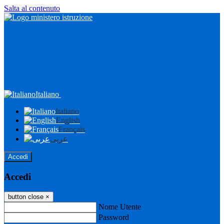
Salta al contenuto
Italiano
Italiano
English
Français
عربى
Accedi
Accedi
button close
×
Nome Utente
Password