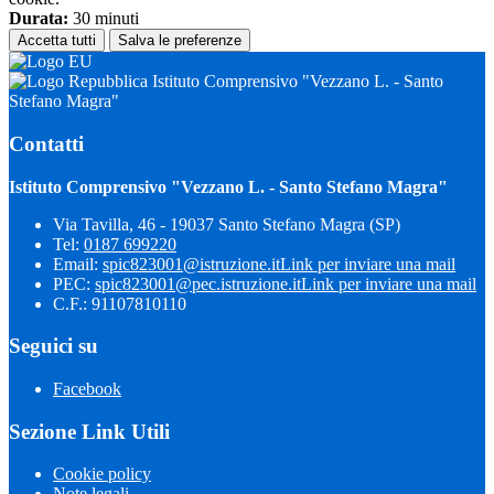
Durata:
30 minuti
Accetta tutti
Salva le preferenze
Istituto Comprensivo "Vezzano L. - Santo
Stefano Magra"
Contatti
Istituto Comprensivo "Vezzano L. - Santo Stefano Magra"
Via Tavilla, 46 - 19037 Santo Stefano Magra (SP)
Tel:
0187 699220
Email:
spic823001@istruzione.it
Link per inviare una mail
PEC:
spic823001@pec.istruzione.it
Link per inviare una mail
C.F.: 91107810110
Seguici su
Facebook
Sezione Link Utili
Cookie policy
Note legali