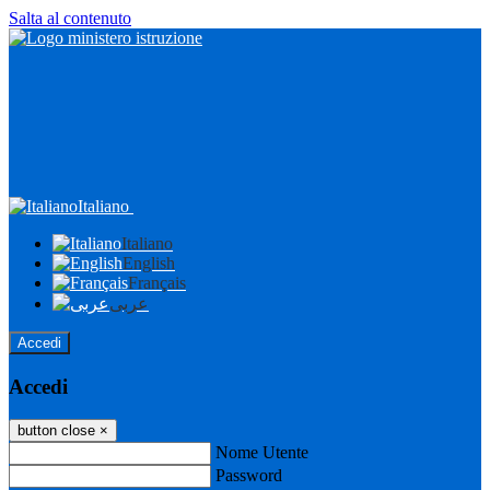
Salta al contenuto
Italiano
Italiano
English
Français
عربى
Accedi
Accedi
button close
×
Nome Utente
Password