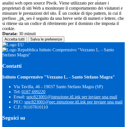
analisi web open source Piwik. Viene utilizzato per aiutare i
proprietari di siti Web a monitorare il comportamento dei visitatori e
misurare le prestazioni del sito. È un cookie di tipo pattern, in cui il
prefisso _pk_ses è seguito da una breve serie di numeri e lettere, che
si ritiene sia un codice di riferimento per il dominio che imposta il
cookie.
Durata:
30 minuti
Accetta tutti
Salva le preferenze
Istituto Comprensivo "Vezzano L. - Santo
Stefano Magra"
Contatti
Istituto Comprensivo "Vezzano L. - Santo Stefano Magra"
Via Tavilla, 46 - 19037 Santo Stefano Magra (SP)
Tel:
0187 699220
Email:
spic823001@istruzione.it
Link per inviare una mail
PEC:
spic823001@pec.istruzione.it
Link per inviare una mail
C.F.: 91107810110
Seguici su