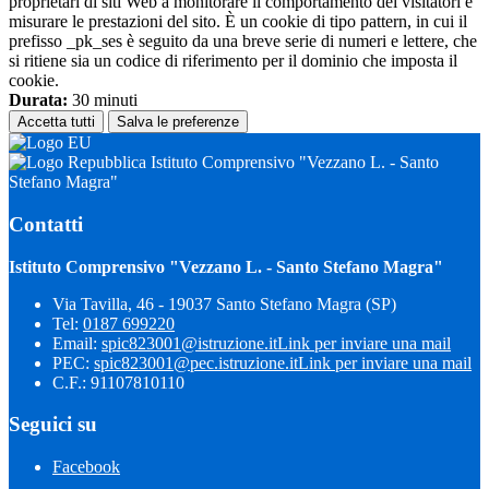
proprietari di siti Web a monitorare il comportamento dei visitatori e
misurare le prestazioni del sito. È un cookie di tipo pattern, in cui il
prefisso _pk_ses è seguito da una breve serie di numeri e lettere, che
si ritiene sia un codice di riferimento per il dominio che imposta il
cookie.
Durata:
30 minuti
Accetta tutti
Salva le preferenze
Istituto Comprensivo "Vezzano L. - Santo
Stefano Magra"
Contatti
Istituto Comprensivo "Vezzano L. - Santo Stefano Magra"
Via Tavilla, 46 - 19037 Santo Stefano Magra (SP)
Tel:
0187 699220
Email:
spic823001@istruzione.it
Link per inviare una mail
PEC:
spic823001@pec.istruzione.it
Link per inviare una mail
C.F.: 91107810110
Seguici su
Facebook