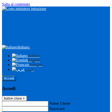
Salta al contenuto
Italiano
Italiano
English
Français
عربى
Accedi
Accedi
button close
×
Nome Utente
Password