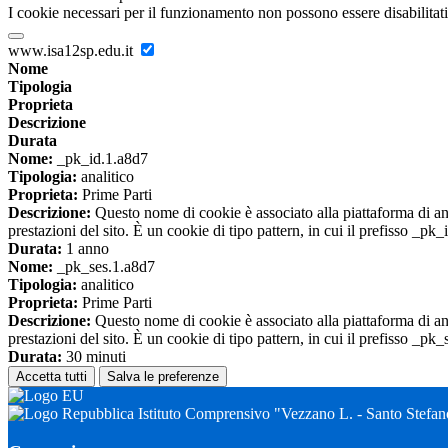
I cookie necessari per il funzionamento non possono essere disabilitati.
www.isa12sp.edu.it
Nome
Tipologia
Proprieta
Descrizione
Durata
Nome:
_pk_id.1.a8d7
Tipologia:
analitico
Proprieta:
Prime Parti
Descrizione:
Questo nome di cookie è associato alla piattaforma di ana
prestazioni del sito. È un cookie di tipo pattern, in cui il prefisso _pk
Durata:
1 anno
Nome:
_pk_ses.1.a8d7
Tipologia:
analitico
Proprieta:
Prime Parti
Descrizione:
Questo nome di cookie è associato alla piattaforma di ana
prestazioni del sito. È un cookie di tipo pattern, in cui il prefisso _pk
Durata:
30 minuti
Accetta tutti
Salva le preferenze
Istituto Comprensivo "Vezzano L. - Santo Stefa