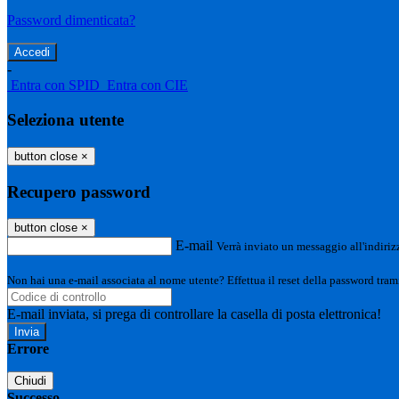
Password dimenticata?
-
Entra con SPID
Entra con CIE
Seleziona utente
button close
×
Recupero password
button close
×
E-mail
Verrà inviato un messaggio all'indirizz
Non hai una e-mail associata al nome utente? Effettua il reset della password tram
E-mail inviata, si prega di controllare la casella di posta elettronica!
Errore
Chiudi
Successo