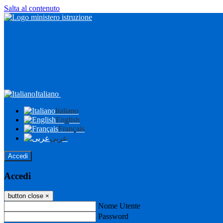
Salta al contenuto
Italiano
Italiano
English
Français
عربى
Accedi
Accedi
button close
×
Nome Utente
Password