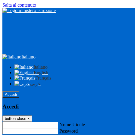
Salta al contenuto
Italiano
Italiano
English
Français
عربى
Accedi
Accedi
button close
×
Nome Utente
Password