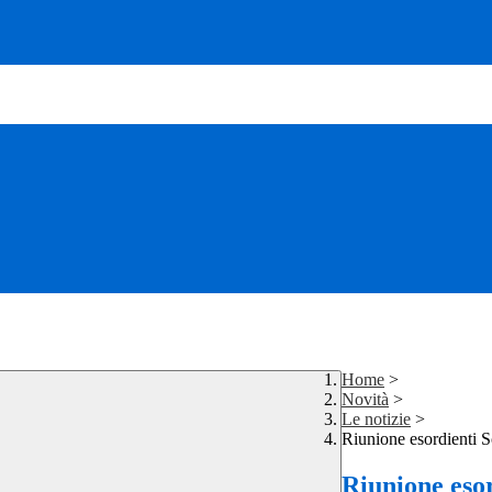
Home
>
Novità
>
Le notizie
>
Riunione esordienti S
Riunione esor