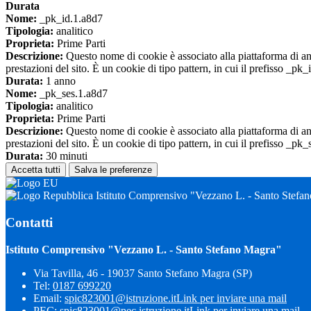
Durata
Nome:
_pk_id.1.a8d7
Tipologia:
analitico
Proprieta:
Prime Parti
Descrizione:
Questo nome di cookie è associato alla piattaforma di ana
prestazioni del sito. È un cookie di tipo pattern, in cui il prefisso _pk
Durata:
1 anno
Nome:
_pk_ses.1.a8d7
Tipologia:
analitico
Proprieta:
Prime Parti
Descrizione:
Questo nome di cookie è associato alla piattaforma di ana
prestazioni del sito. È un cookie di tipo pattern, in cui il prefisso _pk
Durata:
30 minuti
Accetta tutti
Salva le preferenze
Istituto Comprensivo "Vezzano L. - Santo Stefa
Contatti
Istituto Comprensivo "Vezzano L. - Santo Stefano Magra"
Via Tavilla, 46 - 19037 Santo Stefano Magra (SP)
Tel:
0187 699220
Email:
spic823001@istruzione.it
Link per inviare una mail
PEC:
spic823001@pec.istruzione.it
Link per inviare una mail