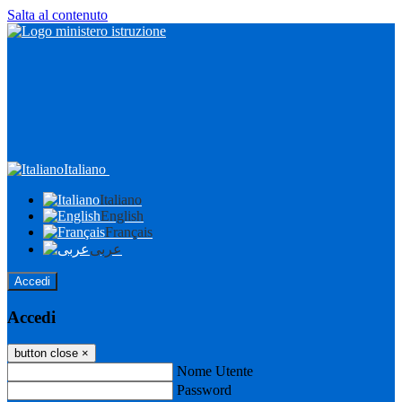
Salta al contenuto
Italiano
Italiano
English
Français
عربى
Accedi
Accedi
button close
×
Nome Utente
Password