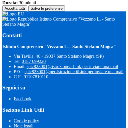
Durata:
30 minuti
Accetta tutti
Salva le preferenze
Istituto Comprensivo "Vezzano L. - Santo
Stefano Magra"
Contatti
Istituto Comprensivo "Vezzano L. - Santo Stefano Magra"
Via Tavilla, 46 - 19037 Santo Stefano Magra (SP)
Tel:
0187 699220
Email:
spic823001@istruzione.it
Link per inviare una mail
PEC:
spic823001@pec.istruzione.it
Link per inviare una mail
C.F.: 91107810110
Seguici su
Facebook
Sezione Link Utili
Cookie policy
Note legali