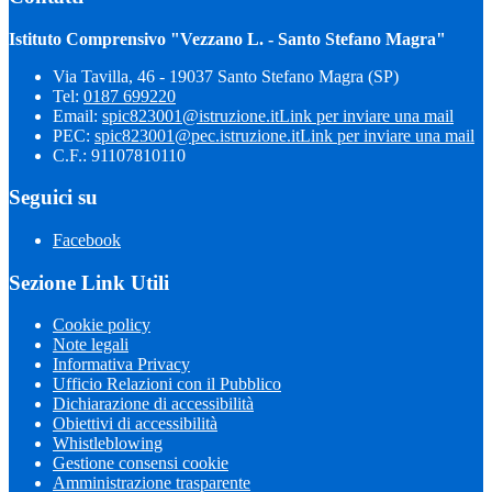
Istituto Comprensivo "Vezzano L. - Santo Stefano Magra"
Via Tavilla, 46 - 19037 Santo Stefano Magra (SP)
Tel:
0187 699220
Email:
spic823001@istruzione.it
Link per inviare una mail
PEC:
spic823001@pec.istruzione.it
Link per inviare una mail
C.F.: 91107810110
Seguici su
Facebook
Sezione Link Utili
Cookie policy
Note legali
Informativa Privacy
Ufficio Relazioni con il Pubblico
Dichiarazione di accessibilità
Obiettivi di accessibilità
Whistleblowing
Gestione consensi cookie
Amministrazione trasparente