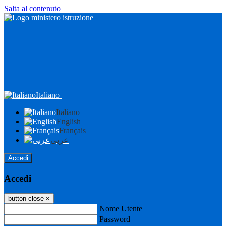
Salta al contenuto
Italiano
Italiano
English
Français
عربى
Accedi
Accedi
button close
×
Nome Utente
Password