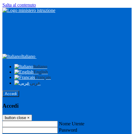
Salta al contenuto
Italiano
Italiano
English
Français
عربى
Accedi
Accedi
button close
×
Nome Utente
Password