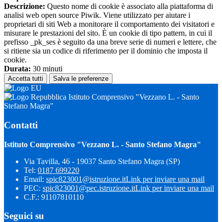
Descrizione:
Questo nome di cookie è associato alla piattaforma di
analisi web open source Piwik. Viene utilizzato per aiutare i
proprietari di siti Web a monitorare il comportamento dei visitatori e
misurare le prestazioni del sito. È un cookie di tipo pattern, in cui il
prefisso _pk_ses è seguito da una breve serie di numeri e lettere, che
si ritiene sia un codice di riferimento per il dominio che imposta il
cookie.
Durata:
30 minuti
Accetta tutti
Salva le preferenze
Istituto Comprensivo "Vezzano L. - Santo
Stefano Magra"
Contatti
Istituto Comprensivo "Vezzano L. - Santo Stefano Magra"
Via Tavilla, 46 - 19037 Santo Stefano Magra (SP)
Tel:
0187 699220
Email:
spic823001@istruzione.it
Link per inviare una mail
PEC:
spic823001@pec.istruzione.it
Link per inviare una mail
C.F.: 91107810110
Seguici su