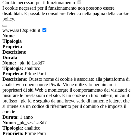
Cookie necessari per il funzionamento
I cookie necessari per il funzionamento non possono essere
disabilitati. È possibile consultare l'elenco nella pagina della cookie
policy.
www.isa12sp.edu.it
Nome
Tipologia
Proprieta
Descrizione
Durata
Nome:
_pk_id.1.a8d7
Tipologia:
analitico
Proprieta:
Prime Parti
Descrizione:
Questo nome di cookie è associato alla piattaforma di
analisi web open source Piwik. Viene utilizzato per aiutare i
proprietari di siti Web a monitorare il comportamento dei visitatori e
misurare le prestazioni del sito. È un cookie di tipo pattern, in cui il
prefisso _pk_id è seguito da una breve serie di numeri e lettere, che
si ritiene sia un codice di riferimento per il dominio che imposta il
cookie.
Durata:
1 anno
Nome:
_pk_ses.1.a8d7
Tipologia:
analitico
Proprieta:
Prime Parti